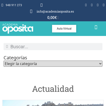
948 911 273
info@academiaoposita.es
0,00
€
Aula Virtual
TEMARIOS Y TEST
POR QUÉ OPOSITA
Categorías
Actualidad