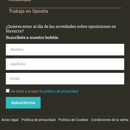
Trabaja en Oposita
¿Quieres estar al día de las novedades sobre oposiciones en
Navarra?
Suscríbete a nuestro boletín
Nombre
Apellidos
Email
Aceptación
He leido y acepto la
política de privacidad
Subscribirme
Aviso legal
Política de privacidad
Politica de Cookies
Condiciones de la venta