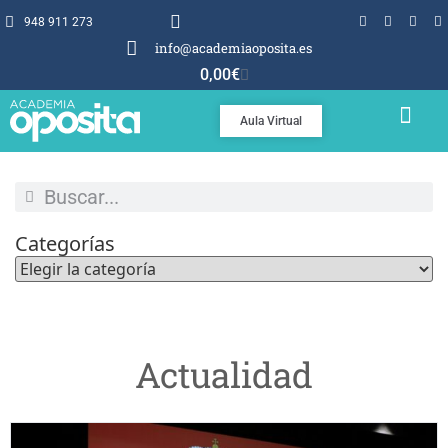
948 911 273
info@academiaoposita.es
0,00
€
Aula Virtual
TEMARIOS Y TEST
POR QUÉ OPOSITA
Categorías
Actualidad