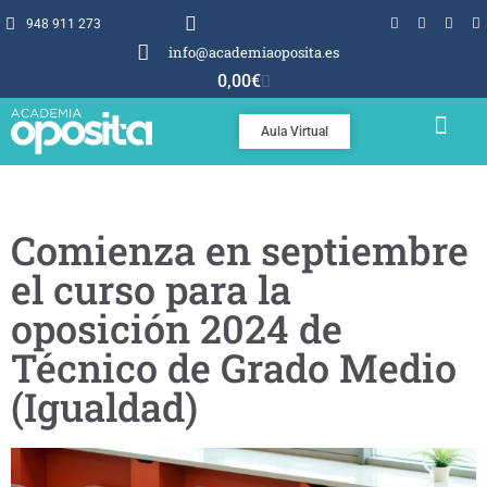
948 911 273
info@academiaoposita.es
0,00
€
Aula Virtual
TEMARIOS Y TEST
POR QUÉ OPOSITA
Comienza en septiembre
el curso para la
oposición 2024 de
Técnico de Grado Medio
(Igualdad)