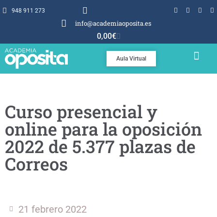
948 911 273
info@academiaoposita.es
0,00
€
Aula Virtual
TEMARIOS Y TEST
POR QUÉ OPOSITA
Curso presencial y
online para la oposición
2022 de 5.377 plazas de
Correos
21 febrero 2022