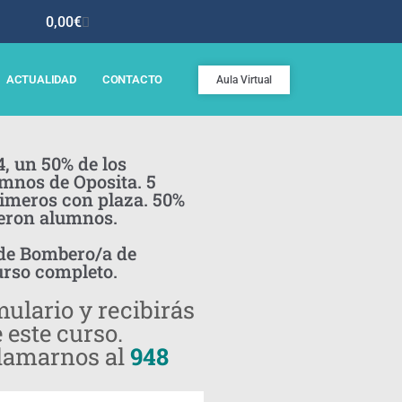
0,00
€
ACTUALIDAD
CONTACTO
Aula Virtual
4, un 50% de los
mnos de Oposita. 5
rimeros con plaza. 50%
ieron alumnos.
 de Bombero/a de
urso completo.
ulario y recibirás
 este curso.
lamarnos al
948