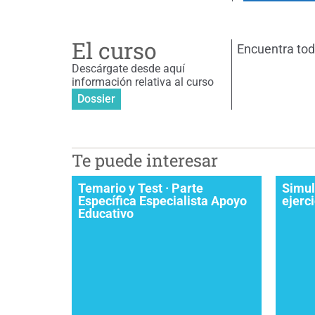
El curso
Encuentra toda
Descárgate desde aquí
información relativa al curso
Dossier
Te puede interesar
Temario y Test · Parte
Simul
Específica Especialista Apoyo
ejerc
Educativo