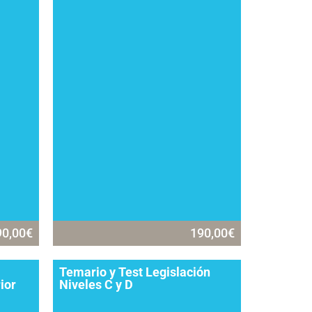
90,00
€
190,00
€
Temario y Test Legislación
ior
Niveles C y D