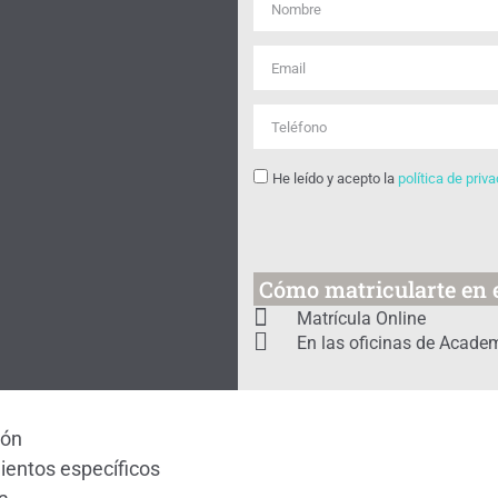
He leído y acepto la
política de priv
Cómo matricularte en e
Matrícula Online
En las oficinas de Academ
ión
entos específicos