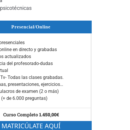
a
psicotécnicas
Presencial/Online
presenciales
online en directo y grabadas
s actualizados
cia del profesorado-dudas
rtual
Tv- Todas las clases grabadas.
s, presentaciones, ejercicios…
ulacros de examen (2 o más)
 (+ de 6.000 preguntas)
Curso Completo
1.450,00
€
MATRICÚLATE AQUÍ