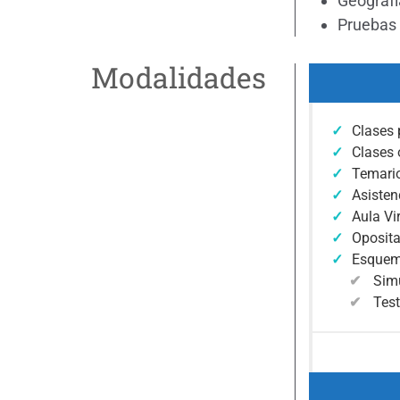
Geografí
Pruebas 
Modalidades
Clases 
Clases 
Temario
Asisten
Aula Vi
Oposita
Esquema
Sim
Test