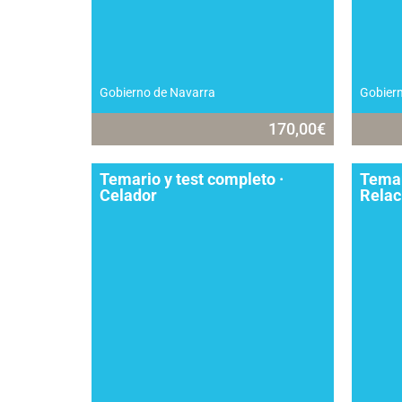
Gobierno de Navarra
Gobier
170,00
€
Temario y test completo ·
Temar
Celador
Relac