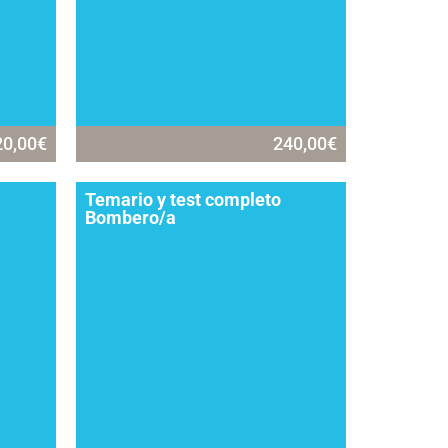
20,00
€
240,00
€
Temario y test completo
Bombero/a