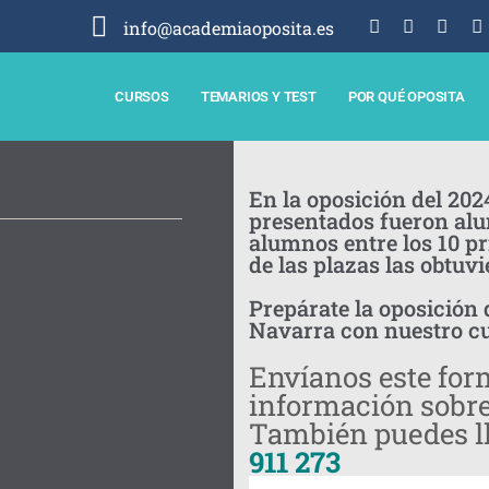
info@academiaoposita.es
CURSOS
TEMARIOS Y TEST
POR QUÉ OPOSITA
En la oposición del 202
presentados fueron alu
alumnos entre los 10 p
de las plazas las obtuv
Prepárate la oposición
Navarra con nuestro c
Envíanos este form
información sobre
También puedes l
911 273