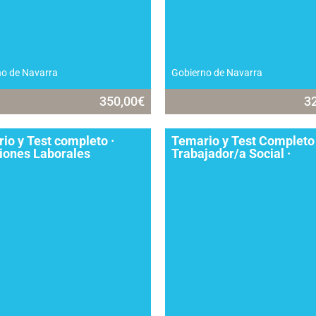
no de Navarra
Gobierno de Navarra
350,00
€
3
io y Test completo ·
Temario y Test Completo
iones Laborales
Trabajador/a Social ·