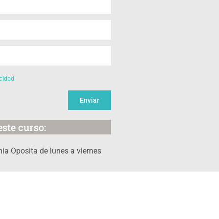
acidad
Enviar
ste curso:
ia Oposita de lunes a viernes