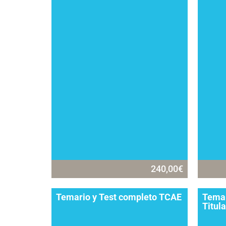
240,00
€
Temario y Test completo TCAE
Temar
Titul