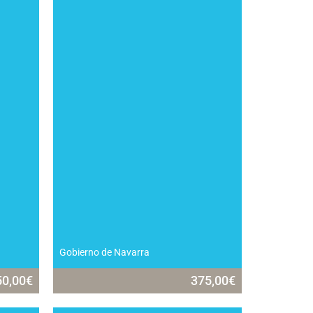
Gobierno de Navarra
50,00
€
375,00
€