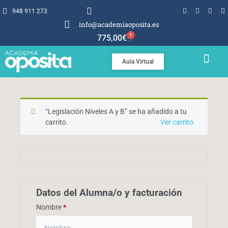
948 911 273
info@academiaoposita.es
1
775,00
€
Aula Virtual
TEMARIOS Y TEST
POR QUÉ OPOSITA
“Legislación Niveles A y B” se ha añadido a tu
carrito.
Ver carrito
Datos del Alumna/o y facturación
Nombre
*