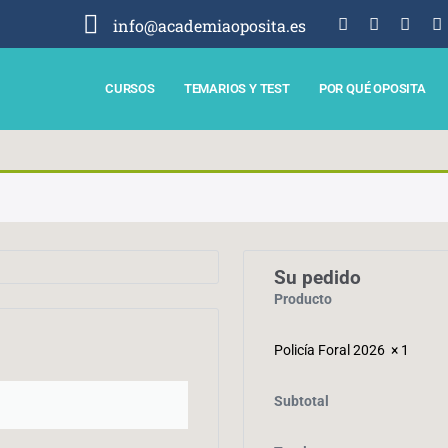
info@academiaoposita.es
CURSOS
TEMARIOS Y TEST
POR QUÉ OPOSITA
Su pedido
Producto
Policía Foral 2026
× 1
Subtotal