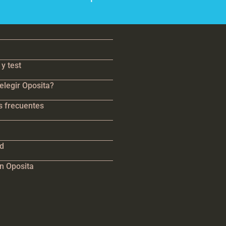
y test
elegir Oposita?
s frecuentes
ad
n Oposita