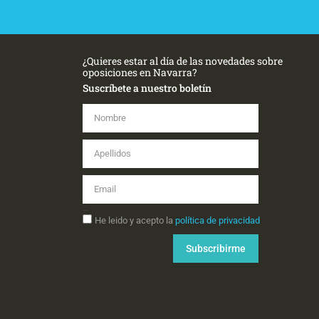
¿Quieres estar al día de las novedades sobre
oposiciones en Navarra?
Suscríbete a nuestro boletín
Nombre
Apellidos
Email
Aceptación
He leido y acepto la
política de privacidad
Subscribirme