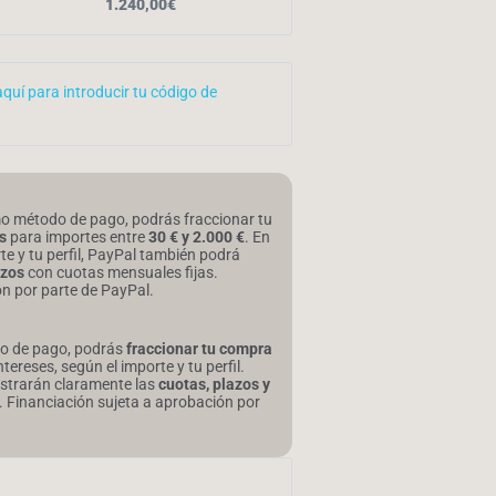
1.240,00
€
aquí para introducir tu código de
mo método de pago, podrás fraccionar tu
s
para importes entre
30 € y 2.000 €
. En
te y tu perfil, PayPal también podrá
azos
con cuotas mensuales fijas.
ón por parte de PayPal.
o de pago, podrás
fraccionar tu compra
intereses, según el importe y tu perfil.
ostrarán claramente las
cuotas, plazos y
. Financiación sujeta a aprobación por