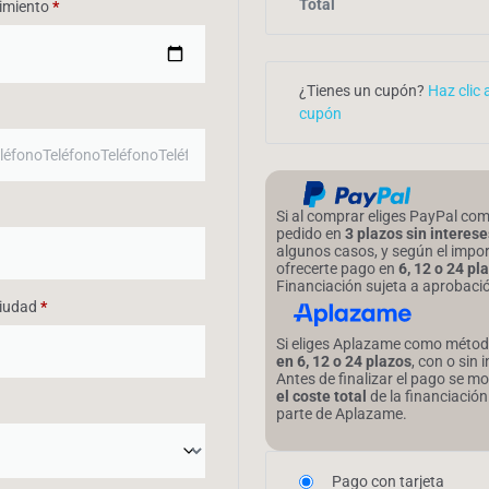
Total
imiento
*
¿Tienes un cupón?
Haz clic 
cupón
Si al comprar eliges PayPal co
pedido en
3 plazos sin interese
algunos casos, y según el impor
ofrecerte pago en
6, 12 o 24 pl
Financiación sujeta a aprobaci
Ciudad
*
Si eliges Aplazame como métod
en 6, 12 o 24 plazos
, con o sin 
Antes de finalizar el pago se m
el coste total
de la financiación
parte de Aplazame.
Pago con tarjeta