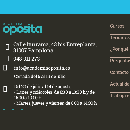
Cursos
Temarios 
Calle Iturrama, 43 bis Entreplanta,
¿Por qué 
31007 Pamplona
948 911 273
Pregunta
info@academiaoposita.es
Contacto
Cerrada del 6 al 19 de julio
Actualid
Del 20 de julio al 14 de agosto:
- Lunes y miércoles: de 8:30 a 13:30 h y de
Trabaja e
16:00 a 19:00 h.
- Martes, jueves y viernes: de 8:00 a 14:00 h.