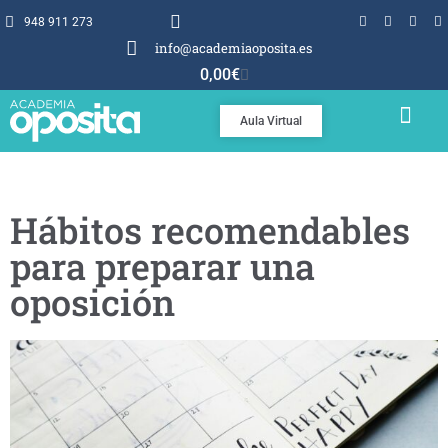
948 911 273
info@academiaoposita.es
0,00
€
Aula Virtual
TEMARIOS Y TEST
POR QUÉ OPOSITA
Hábitos recomendables
para preparar una
oposición