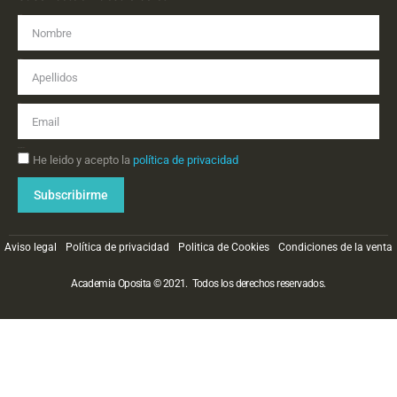
Nombre
Apellidos
Email
Aceptación
He leido y acepto la
política de privacidad
Subscribirme
Aviso legal
Política de privacidad
Politica de Cookies
Condiciones de la venta
Academia Oposita © 2021. Todos los derechos reservados.