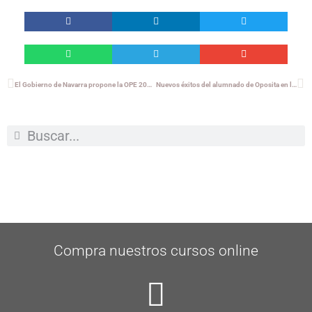
El Gobierno de Navarra propone la OPE 2025 con 578 nuevas plazas en Administración y Salud
Nuevos éxitos del alumnado de Oposita en las últimas oposiciones del Gobierno de Navarra
Compra nuestros cursos online