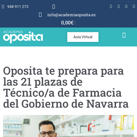
948 911 273
info@academiaoposita.es
0,00
€
Aula Virtual
TEMARIOS Y TEST
POR QUÉ OPOSITA
Oposita te prepara para
las 21 plazas de
Técnico/a de Farmacia
del Gobierno de Navarra