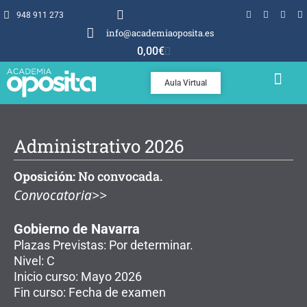
948 911 273
info@academiaoposita.es
0,00
€
Aula Virtual
TEMARIOS Y TEST
POR QUÉ OPOSITA
Administrativo 2026
Oposición:
No convocada.
Convocatoria>>
Gobierno de Navarra
Plazas Previstas: Por determinar.
Nivel: C
Inicio curso: Mayo 2026
Fin curso: Fecha de examen