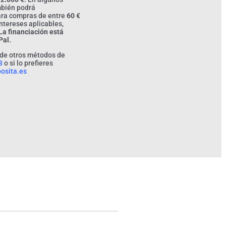
ambién podrá
ra compras de entre
60 €
intereses aplicables,
La financiación está
Pal.
 de otros métodos de
3
o si lo prefieres
osita.es