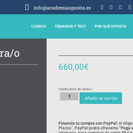
info@academiaoposita.es
CURSOS
TEMARIOS Y TEST
POR QUÉ OPOSITA
ra/o
660,00
€
Condiciones de venta >
Añadir al carrito
4
Financia tu compra con PayPal
: si elig
Plazos”, PayPal podrá ofrecerte
“Paga 
intereses, para compras de entre
30 € y