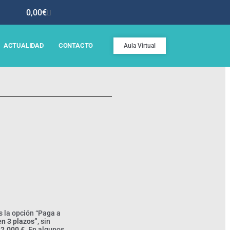
0,00
€
ACTUALIDAD
CONTACTO
Aula Virtual
es la opción “Paga a
en 3 plazos”
, sin
 2.000 €
. En algunos