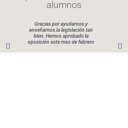
alumnos
Gracias por ayudarnos y
Elen
enseñarnos la legislación tan
legis
bien. Hemos aprobado la
oposición este mes de febrero
conoc
Rec
quier
Vicky iturgaiz
OPOSITA, Academia de Oposiciones en
Pamplona
Calle de Iturrama, 43 bis, entreplanta, Pamplona
4,9