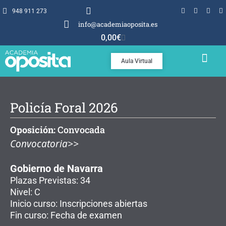
948 911 273
info@academiaoposita.es
0,00
€
Aula Virtual
TEMARIOS Y TEST
POR QUÉ OPOSITA
Policía Foral 2026
Oposición:
Convocada
Convocatoria>>
Gobierno de Navarra
Plazas Previstas: 34
Nivel: C
Inicio curso: Inscripciones abiertas
Fin curso: Fecha de examen