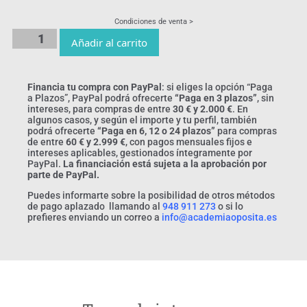
Condiciones de venta >
Añadir al carrito
Financia tu compra con PayPal
: si eliges la opción “Paga
a Plazos”, PayPal podrá ofrecerte
“Paga en 3 plazos”
, sin
intereses, para compras de entre
30 € y 2.000 €
. En
algunos casos, y según el importe y tu perfil, también
podrá ofrecerte
“Paga en 6, 12 o 24 plazos”
para compras
de entre
60 € y 2.999 €
, con pagos mensuales fijos e
intereses aplicables, gestionados íntegramente por
PayPal.
La financiación está sujeta a la aprobación por
parte de PayPal.
Puedes informarte sobre la posibilidad de otros métodos
de pago aplazado llamando al
948 911 273
o si lo
prefieres enviando un correo a
info@academiaoposita.es