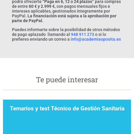
podrá ofrecerte
“Paga en 6, 12 o 24 plazos”
para compras
de entre
60 € y 2.999 €
, con pagos mensuales fijos e
intereses aplicables, gestionados íntegramente por
PayPal.
La financiación está sujeta a la aprobación por
parte de PayPal.
Puedes informarte sobre la posibilidad de otros métodos
de pago aplazado llamando al
948 911 273
o si lo
prefieres enviando un correo a
info@academiaoposita.es
Te puede interesar
Temarios y test Técnico de Gestión Sanitaria