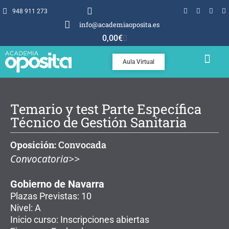
948 911 273
info@academiaoposita.es
0,00
€
Aula Virtual
TEMARIOS Y TEST
POR QUÉ OPOSITA
Temario y test Parte Específica
Técnico de Gestión Sanitaria
Oposición:
Convocada
Convocatoria>>
Gobierno de Navarra
Plazas Previstas: 10
Nivel: A
Inicio curso: Inscripciones abiertas