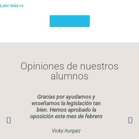
Leer más >>
Más noticias
Opiniones de nuestros
alumnos
Gracias por ayudarnos y
Elen
enseñarnos la legislación tan
legis
bien. Hemos aprobado la
oposición este mes de febrero
conoc
Rec
quier
Vicky iturgaiz