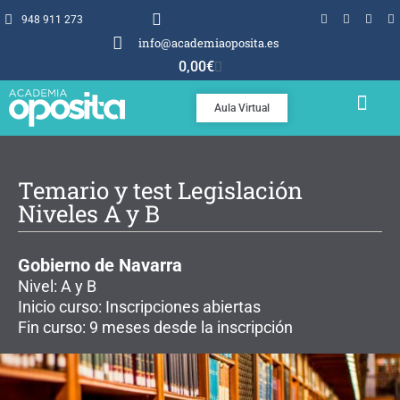
948 911 273
info@academiaoposita.es
0,00
€
Aula Virtual
TEMARIOS Y TEST
POR QUÉ OPOSITA
Temario y test Legislación
Niveles A y B
Gobierno de Navarra
Nivel: A y B
Inicio curso: Inscripciones abiertas
Fin curso: 9 meses desde la inscripción