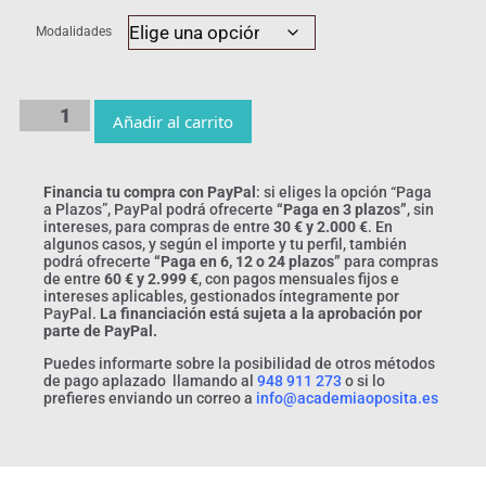
Modalidades
Añadir al carrito
Financia tu compra con PayPal
: si eliges la opción “Paga
a Plazos”, PayPal podrá ofrecerte
“Paga en 3 plazos”
, sin
intereses, para compras de entre
30 € y 2.000 €
. En
algunos casos, y según el importe y tu perfil, también
podrá ofrecerte
“Paga en 6, 12 o 24 plazos”
para compras
de entre
60 € y 2.999 €
, con pagos mensuales fijos e
intereses aplicables, gestionados íntegramente por
PayPal.
La financiación está sujeta a la aprobación por
parte de PayPal.
Puedes informarte sobre la posibilidad de otros métodos
de pago aplazado llamando al
948 911 273
o si lo
prefieres enviando un correo a
info@academiaoposita.es