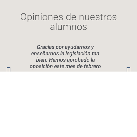
Opiniones de nuestros
alumnos
Gracias por ayudarnos y
Elen
enseñarnos la legislación tan
legis
bien. Hemos aprobado la
oposición este mes de febrero
conoc
Rec
quier
Vicky iturgaiz
OPOSITA, Academia de Oposiciones en
Pamplona
Calle de Iturrama, 43 bis, entreplanta, Pamplona