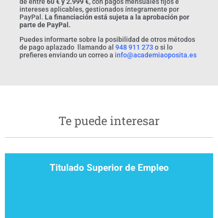
de entre
60 € y 2.999 €
, con pagos mensuales fijos e
intereses aplicables, gestionados íntegramente por
PayPal.
La financiación está sujeta a la aprobación por
parte de PayPal.
Puedes informarte sobre la posibilidad de otros métodos
de pago aplazado llamando al
948 911 273
o si lo
prefieres enviando un correo a
info@academiaoposita.es
Te puede interesar
Titulado Superior de Empleo