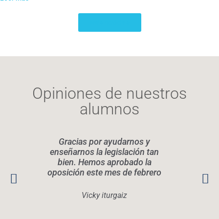
Más noticias
Opiniones de nuestros
alumnos
Gracias por ayudarnos y
Elen
enseñarnos la legislación tan
legis
bien. Hemos aprobado la
oposición este mes de febrero
conoc
Rec
quier
Vicky iturgaiz