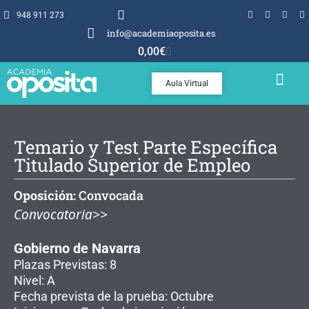
948 911 273
info@academiaoposita.es
0,00
€
Aula Virtual
TEMARIOS Y TEST
POR QUÉ OPOSITA
Temario y Test Parte Específica
Titulado Superior de Empleo
Oposición:
Convocada
Convocatoria>>
Gobierno de Navarra
Plazas Previstas: 8
Nivel: A
Fecha prevista de la prueba: Octubre