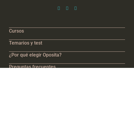
Cursos
Temarios y test
¿Por qué elegir Oposita?
Preguntas frecuentes
Contacto
Actualidad
Trabaja en Oposita
¿Quieres estar al día de las novedades sobre oposiciones en
Navarra?
Suscríbete a nuestro boletín