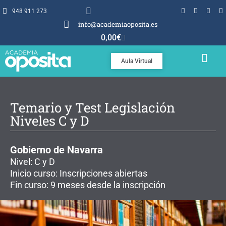
948 911 273
info@academiaoposita.es
0,00
€
Aula Virtual
TEMARIOS Y TEST
POR QUÉ OPOSITA
Temario y Test Legislación
Niveles C y D
Gobierno de Navarra
Nivel: C y D
Inicio curso: Inscripciones abiertas
Fin curso: 9 meses desde la inscripción