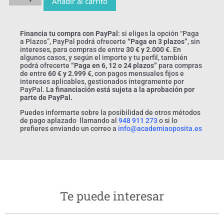
Añadir al carrito
Financia tu compra con PayPal
: si eliges la opción “Paga
a Plazos”, PayPal podrá ofrecerte
“Paga en 3 plazos”
, sin
intereses, para compras de entre
30 € y 2.000 €
. En
algunos casos, y según el importe y tu perfil, también
podrá ofrecerte
“Paga en 6, 12 o 24 plazos”
para compras
de entre
60 € y 2.999 €
, con pagos mensuales fijos e
intereses aplicables, gestionados íntegramente por
PayPal.
La financiación está sujeta a la aprobación por
parte de PayPal.
Puedes informarte sobre la posibilidad de otros métodos
de pago aplazado llamando al
948 911 273
o si lo
prefieres enviando un correo a
info@academiaoposita.es
Te puede interesar