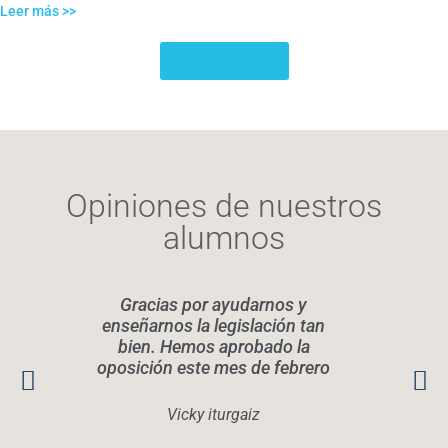
Leer más >>
Más noticias
Opiniones de nuestros
alumnos
Gracias por ayudarnos y
Elen
enseñarnos la legislación tan
legis
bien. Hemos aprobado la
oposición este mes de febrero
conoc
Rec
quier
Vicky iturgaiz