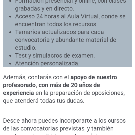
Formación presencial y online, con clases
grabadas y en directo.
Acceso 24 horas al Aula Virtual, donde se
encuentran todos los recursos
Temarios actualizados para cada
convocatoria y abundante material de
estudio.
Test y simulacros de examen.
Atención personalizada.
Además, contarás con el
apoyo de nuestro
profesorado, con más de 20 años de
experiencia
en la preparación de oposiciones,
que atenderá todas tus dudas.
Desde ahora puedes incorporarte a los cursos
de las convocatorias previstas, y también