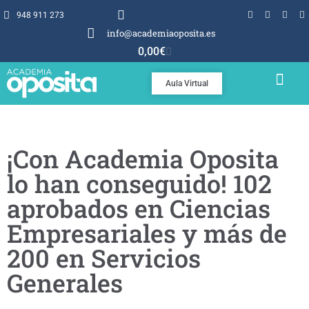
948 911 273
info@academiaoposita.es
0,00
€
Aula Virtual
TEMARIOS Y TEST
POR QUÉ OPOSITA
¡Con Academia Oposita
lo han conseguido! 102
aprobados en Ciencias
Empresariales y más de
200 en Servicios
Generales