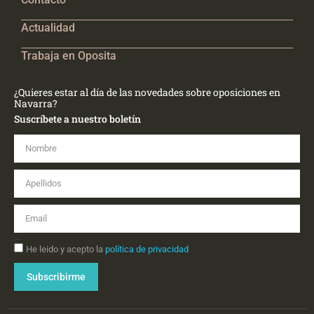
Actualidad
Trabaja en Oposita
¿Quieres estar al día de las novedades sobre oposiciones en
Navarra?
Suscríbete a nuestro boletín
Nombre
Apellidos
Email
Aceptación
He leido y acepto la
política de privacidad
Subscribirme