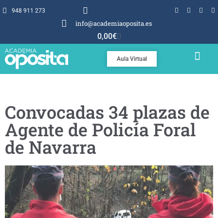
948 911 273
info@academiaoposita.es
0,00
€
Aula Virtual
TEMARIOS Y TEST
POR QUÉ OPOSITA
Convocadas 34 plazas de
Agente de Policía Foral
de Navarra