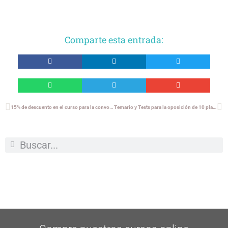
Comparte esta entrada:
15% de descuento en el curso para la convocatoria Administrativo-Estabilización del Gobierno de Navarra
Temario y Tests para la oposición de 10 plazas de Administrativo del Parlamento de Navarra