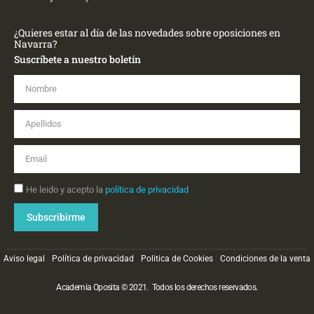
¿Quieres estar al día de las novedades sobre oposiciones en
Navarra?
Suscríbete a nuestro boletín
Nombre
Apellidos
Email
Aceptación
He leido y acepto la
política de privacidad
Subscribirme
Aviso legal
Política de privacidad
Politica de Cookies
Condiciones de la venta
Academia Oposita © 2021. Todos los derechos reservados.