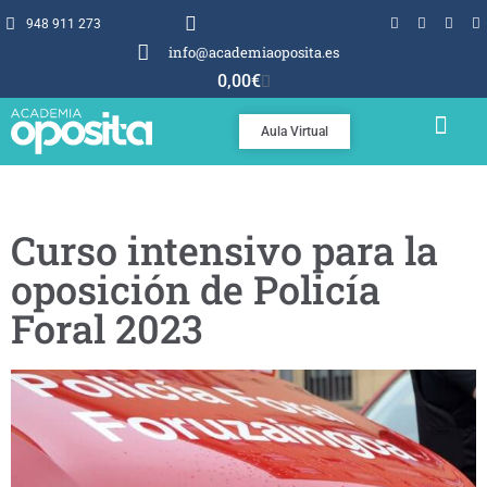
948 911 273
info@academiaoposita.es
0,00
€
Aula Virtual
TEMARIOS Y TEST
POR QUÉ OPOSITA
Curso intensivo para la
oposición de Policía
Foral 2023