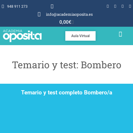
948 911 273
info@academiaoposita.es
0,00
€
Aula Virtual
TEMARIOS Y TEST
POR QUÉ OPOSITA
Temario y test: Bombero
Temario y test completo Bombero/a