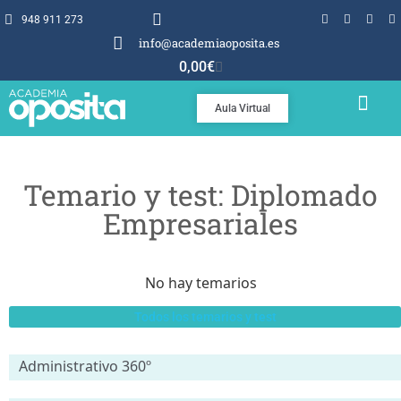
948 911 273
info@academiaoposita.es
0,00
€
Aula Virtual
TEMARIOS Y TEST
POR QUÉ OPOSITA
Temario y test: Diplomado
Empresariales
No hay temarios
Todos los temarios y test
Administrativo 360º