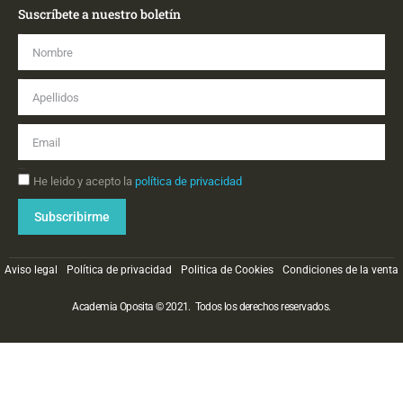
Suscríbete a nuestro boletín
Nombre
Apellidos
Email
Aceptación
He leido y acepto la
política de privacidad
Subscribirme
Aviso legal
Política de privacidad
Politica de Cookies
Condiciones de la venta
Academia Oposita © 2021. Todos los derechos reservados.