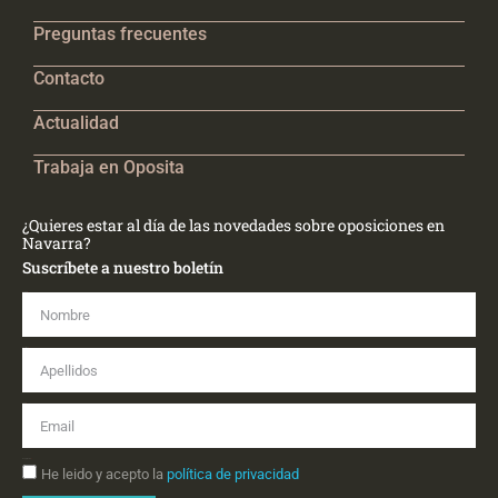
Preguntas frecuentes
Contacto
Actualidad
Trabaja en Oposita
¿Quieres estar al día de las novedades sobre oposiciones en
Navarra?
Suscríbete a nuestro boletín
Nombre
Apellidos
Email
Aceptación
He leido y acepto la
política de privacidad