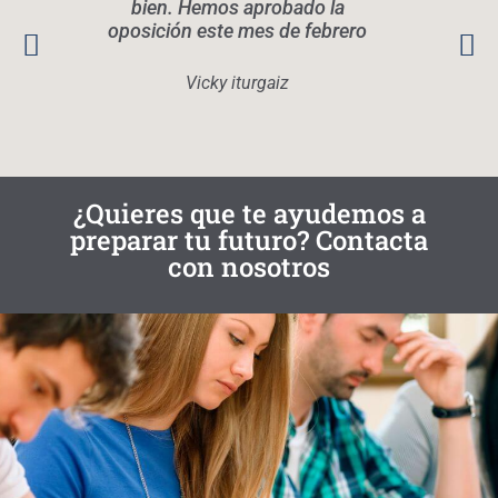
bien. Hemos aprobado la
oposición este mes de febrero
conoc
Rec
quier
Vicky iturgaiz
¿Quieres que te ayudemos a
preparar tu futuro? Contacta
con nosotros