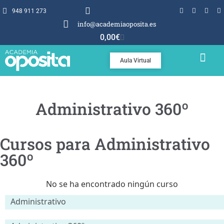
948 911 273
info@academiaoposita.es
0,00
€
Aula Virtual
TEMARIOS Y TEST
POR QUÉ OPOSITA
Administrativo 360º
Cursos para Administrativo
360º
No se ha encontrado ningún curso
Administrativo