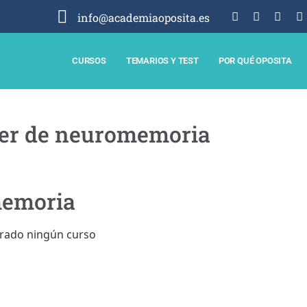
info@academiaoposita.es
CURSOS
TEMARIOS Y TEST
POR QUÉ OPOSITA
ler de neuromemoria
memoria
rado ningún curso