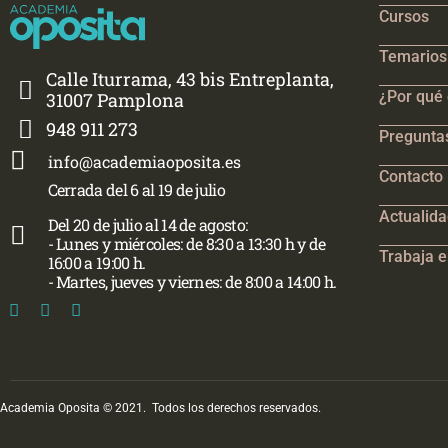
Cursos
Temarios 
Calle Iturrama, 43 bis Entreplanta,
¿Por qué 
31007 Pamplona
948 911 273
Pregunta
info@academiaoposita.es
Contacto
Cerrada del 6 al 19 de julio
Actualid
Del 20 de julio al 14 de agosto:
- Lunes y miércoles: de 8:30 a 13:30 h y de
Trabaja e
16:00 a 19:00 h.
- Martes, jueves y viernes: de 8:00 a 14:00 h.
Academia Oposita © 2021. Todos los derechos reservados.