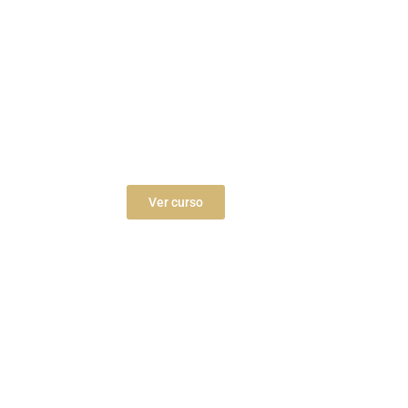
Parte específica · Trabajo Social
Gobierno de Navarra
Ver curso
Trabajador/a Social- 2026