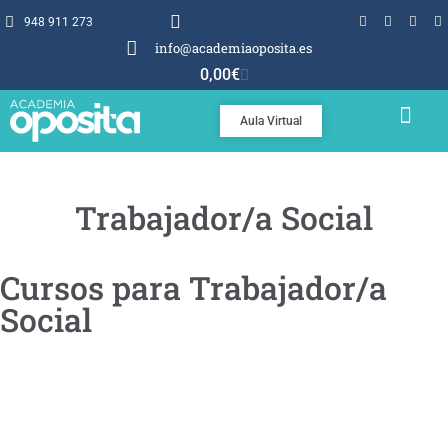
948 911 273
info@academiaoposita.es
0,00
€
Aula Virtual
TEMARIOS Y TEST
POR QUÉ OPOSITA
Trabajador/a Social
Cursos para Trabajador/a
Social