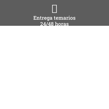
Entrega temarios
24/48 horas
Resuelve tus dudas aquí
Preguntas frecuentes
Calle Iturrama, 43 bis Entreplanta, 31007