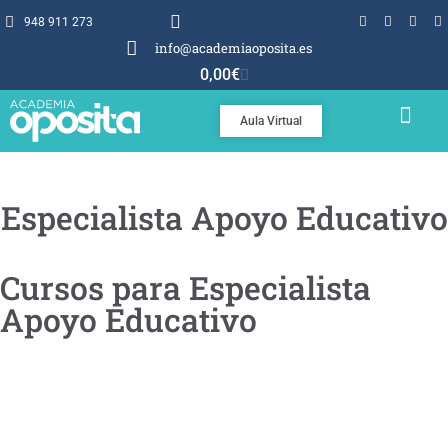
948 911 273
info@academiaoposita.es
0,00
€
Aula Virtual
TEMARIOS Y TEST
POR QUÉ OPOSITA
Especialista Apoyo Educativo
Cursos para Especialista
Apoyo Educativo