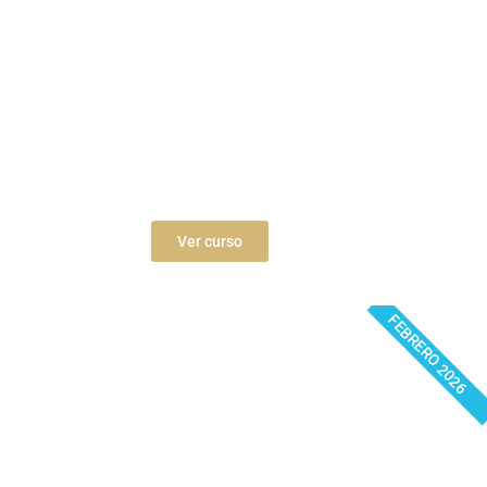
Especialista Apoyo Educativo
Gobierno de Navarra
Ver curso
FEBRERO 2026
Parte específica · Especialista Apoyo