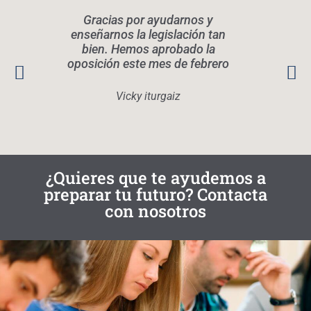
Gracias por ayudarnos y
Elen
enseñarnos la legislación tan
legis
bien. Hemos aprobado la
oposición este mes de febrero
conoc
Rec
quier
Vicky iturgaiz
¿Quieres que te ayudemos a
preparar tu futuro? Contacta
con nosotros