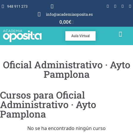
948 911 273
info@academiaoposita.es
0,00
€
Aula Virtual
TEMARIOS Y TEST
POR QUÉ OPOSITA
Oficial Administrativo · Ayto
Pamplona
Cursos para Oficial
Administrativo · Ayto
Pamplona
No se ha encontrado ningún curso