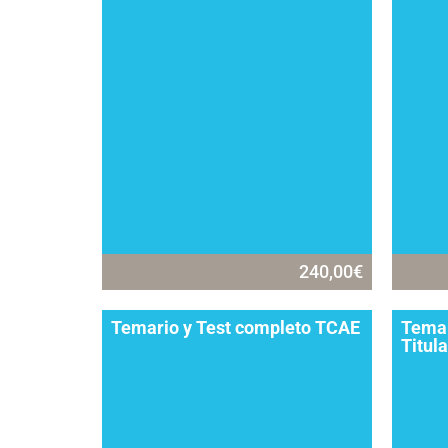
240,00
€
Temario y Test completo TCAE
Temar
Titul