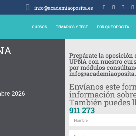
info@academiaoposita.es
CURSOS
TEMARIOS Y TEST
POR QUÉ OPOSITA
PNA
Prepárate la oposición 
UPNA con nuestro curso
por módulos consúltan
info@academiaoposita.
Envíanos este form
información sobre
mbre 2026
También puedes l
911 273