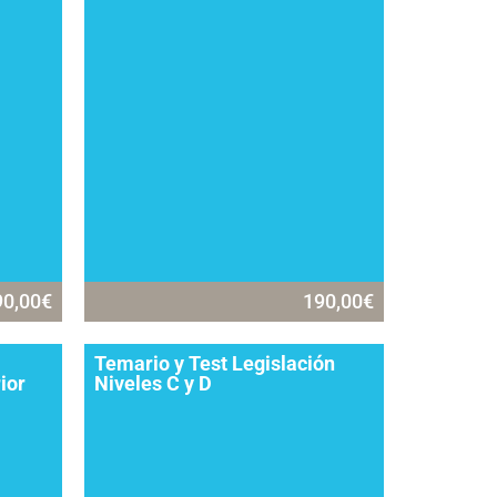
90,00
€
190,00
€
Temario y Test Legislación
ior
Niveles C y D