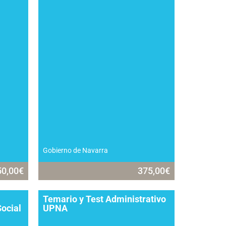
Gobierno de Navarra
50,00
€
375,00
€
Temario y Test Administrativo
Social
UPNA