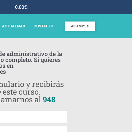
0,00
€
ACTUALIDAD
CONTACTO
Aula Virtual
de administrativo de la
 completo. Si quieres
os en
es
ulario y recibirás
 este curso.
lamarnos al
948