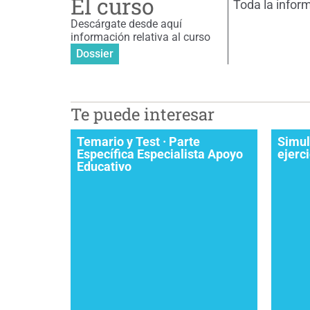
El curso
Toda la infor
Descárgate desde aquí
información relativa al curso
Dossier
Te puede interesar
Temario y Test · Parte
Simul
Específica Especialista Apoyo
ejerc
Educativo