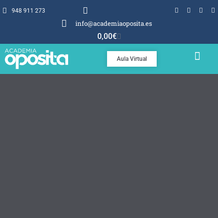
948 911 273
info@academiaoposita.es
0,00
€
Aula Virtual
TEMARIOS Y TEST
POR QUÉ OPOSITA